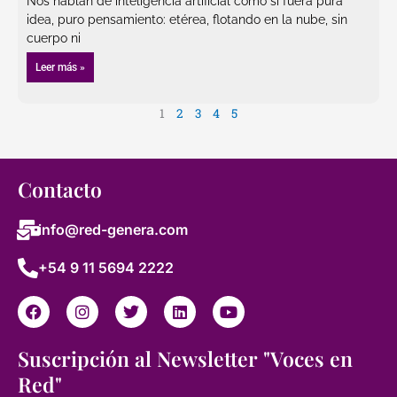
Nos hablan de inteligencia artificial como si fuera pura
idea, puro pensamiento: etérea, flotando en la nube, sin
cuerpo ni
Leer más »
1
2
3
4
5
Contacto
info@red-genera.com
+54 9 11 5694 2222
F
I
T
L
Y
a
n
w
i
o
c
s
i
n
u
e
t
t
k
t
Suscripción al Newsletter "Voces en
b
a
t
e
u
Red"
o
g
e
d
b