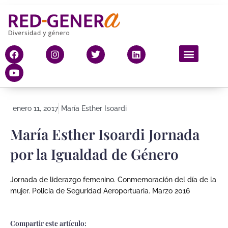
Ir
al
contenido
F
Y
I
T
L
a
o
n
w
i
c
u
s
i
n
e
t
t
t
k
b
u
a
t
e
o
b
g
e
d
o
e
r
r
i
enero 11, 2017
María Esther Isoardi
k
a
n
m
María Esther Isoardi Jornada
por la Igualdad de Género
Jornada de liderazgo femenino. Conmemoración del día de la
mujer. Policía de Seguridad Aeroportuaria. Marzo 2016
Compartir este artículo: