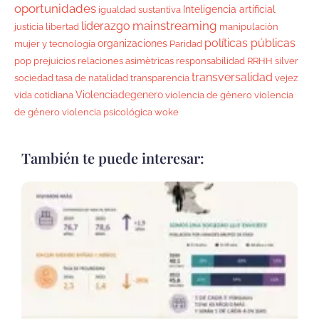
oportunidades
Inteligencia artificial
igualdad sustantiva
mainstreaming
liderazgo
justicia
libertad
manipulaciòn
políticas públicas
organizaciones
mujer y tecnología
Paridad
pop
prejuicios
relaciones asimètricas
responsabilidad
RRHH
silver
transversalidad
sociedad
tasa de natalidad
transparencia
vejez
Violenciadegenero
vida cotidiana
violencia de gènero
violencia
de género
violencia psicológica
woke
También te puede interesar: