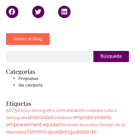
Volver al Blog
Search
Búsqueda
Categorías
Programas
Sin categoría
Etiquetas
50/50
comunicación
bono demográfico
cuidados
cultura
diversidad
empoderamiento
demografia
edadismo
empowerment
equidad
Gestión de la
femicidio
femicidios
Género
igualdad de
igualdad
diversidad