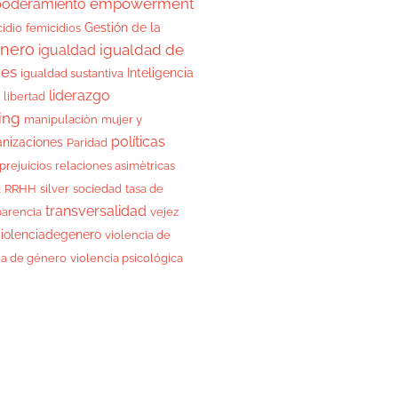
empowerment
oderamiento
Gestión de la
cidio
femicidios
nero
igualdad de
igualdad
des
Inteligencia
igualdad sustantiva
liderazgo
a
libertad
ing
manipulaciòn
mujer y
políticas
anizaciones
Paridad
prejuicios
relaciones asimètricas
d
RRHH
silver
sociedad
tasa de
transversalidad
parencia
vejez
iolenciadegenero
violencia de
ia de género
violencia psicológica