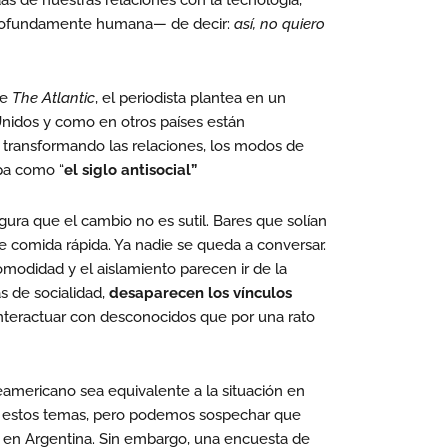
s de nuestras relaciones con la tecnología,
profundamente humana— de decir:
así, no quiero
de
The Atlantic
, el periodista plantea en un
idos y como en otros países están
transformando las relaciones, los modos de
apa como “
el siglo antisocial”
ura que el cambio no es sutil. Bares que solían
 comida rápida. Ya nadie se queda a conversar.
modidad y el aislamiento parecen ir de la
s de socialidad,
desaparecen los vínculos
l interactuar con desconocidos que por una rato
teamericano sea equivalente a la situación en
bre estos temas, pero podemos sospechar que
l en Argentina. Sin embargo, una encuesta de