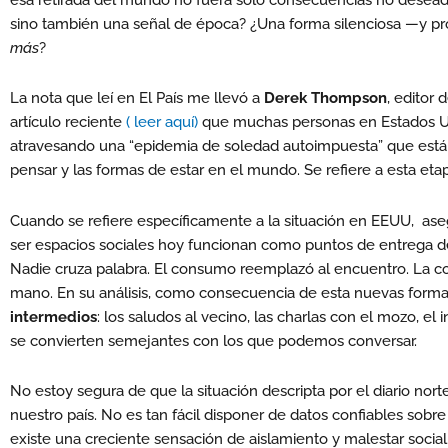
esa retirada del mundo no fuera sólo consecuencias no deseada
sino también una señal de época? ¿Una forma silenciosa —y 
más
?
La nota que leí en El País me llevó a
Derek Thompson
, editor 
artículo reciente
( leer aquí)
que muchas personas en Estados Un
atravesando una “epidemia de soledad autoimpuesta” que está 
pensar y las formas de estar en el mundo. Se refiere a esta et
Cuando se refiere específicamente a la situación en EEUU, aseg
ser espacios sociales hoy funcionan como puntos de entrega de
Nadie cruza palabra. El consumo reemplazó al encuentro. La co
mano. En su análisis, como consecuencia de esta nuevas forma
intermedios
: los saludos al vecino, las charlas con el mozo, e
se convierten semejantes con los que podemos conversar.
No estoy segura de que la situación descripta por el diario nor
nuestro país. No es tan fácil disponer de datos confiables so
existe una creciente sensación de aislamiento y malestar socia