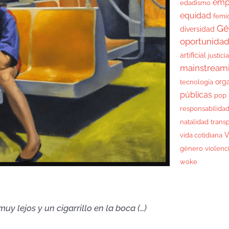
emp
edadismo
equidad
femi
Gé
diversidad
oportunida
artificial
justici
mainstream
org
tecnología
públicas
pop
responsabilida
natalidad
trans
V
vida cotidiana
gènero
violenc
woke
muy lejos y un cigarrillo en la boca (…)