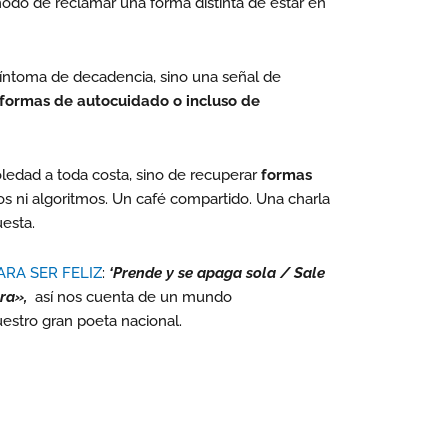
modo de reclamar una forma distinta de estar en
íntoma de decadencia, sino una señal de
formas de autocuidado o incluso de
soledad a toda costa, sino de recuperar
formas
tros ni algoritmos. Un café compartido. Una charla
esta.
RA SER FELIZ
:
‘Prende y se apaga sola / Sale
ora»,
así nos cuenta de un mundo
uestro gran poeta nacional.