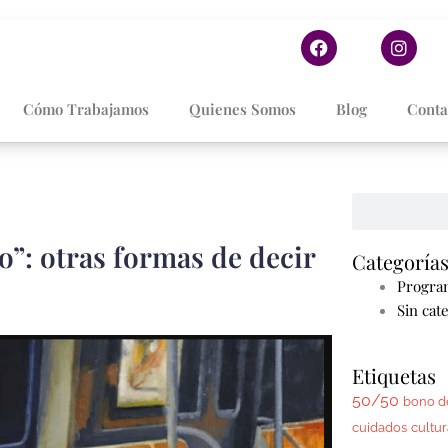
F
I
a
n
c
s
e
t
Cómo Trabajamos
Quienes Somos
Blog
Conta
b
a
o
g
o
r
k
a
m
Search
”: otras formas de decir
Categoría
Progra
Sin cat
Etiquetas
50/50
bono d
cuidados
cultur