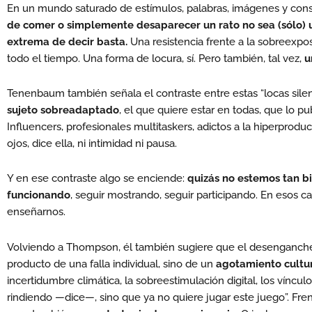
En un mundo saturado de estímulos, palabras, imágenes y con
de comer o simplemente desaparecer un rato no sea (sólo)
extrema de decir basta.
Una resistencia frente a la sobreexpos
todo el tiempo. Una forma de locura, sí. Pero también, tal vez,
u
Tenenbaum también señala el contraste entre estas “locas sile
sujeto sobreadaptado
, el que quiere estar en todas, que lo p
Influencers, profesionales multitaskers, adictos a la hiperproduc
ojos, dice ella, ni intimidad ni pausa.
Y en ese contraste algo se enciende:
quizás no estemos tan bi
funcionando
, seguir mostrando, seguir participando. En esos c
enseñarnos.
Volviendo a Thompson, él también sugiere que el desenganch
producto de una falla individual, sino de un
agotamiento cultu
incertidumbre climática, la sobreestimulación digital, los víncul
rindiendo —dice—, sino que ya no quiere jugar este juego”. Fre