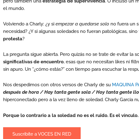
pero también una
estrategia de supervivencia
. O incluso un 
el mundo.
Volviendo a Charly: ¿y si
empezar a quedarse solo
no fuera un s
necesidad? ¿Y si algunas soledades no fueran patológicas, sino
protesta
?
La pregunta sigue abierta. Pero quizás no se trate de evitar la 
significativas de encuentro
, esas que no necesitan likes ni fil
sin apuro. Un “¿cómo estás?” con tiempo para escuchar la respu
Nos despedimos con otros versos de Charly de su
MAQUINA PA
después de hora / Hay tanta gente sola / Hoy tanta gente ll
hiperconectado pero a la vez lleno de soledad. Charly Garcia n
Porque lo contrario a la soledad no es el ruido. Es el vínculo.
Suscribite a VOCES EN RED